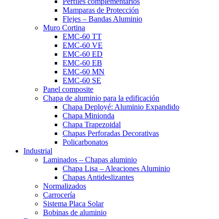
Perfiles complementarios
Mamparas de Protección
Flejes – Bandas Aluminio
Muro Cortina
EMC-60 TT
EMC-60 VE
EMC-60 ED
EMC-60 EB
EMC-60 MN
EMC-60 SE
Panel composite
Chapa de aluminio para la edificación
Chapa Deployé: Aluminio Expandido
Chapa Minionda
Chapa Trapezoidal
Chapas Perforadas Decorativas
Policarbonatos
Industrial
Laminados – Chapas aluminio
Chapa Lisa – Aleaciones Aluminio
Chapas Antideslizantes
Normalizados
Carrocería
Sistema Placa Solar
Bobinas de aluminio