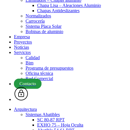
Laminados – Chapas aluminio
Chapa Lisa – Aleaciones Aluminio
Chapas Antideslizantes
Normalizados
Carrocería
Sistema Placa Solar
Bobinas de aluminio
Empresa
Proyectos
Noticias
Servicios
Calidad
Bim
Programa de presupuestos
Oficina técnica
Red Comercial
Contacto
Arquitectura
Sistemas Abatibles
SC 80-87 RPT
EXHO 75 – Hoja Oculta