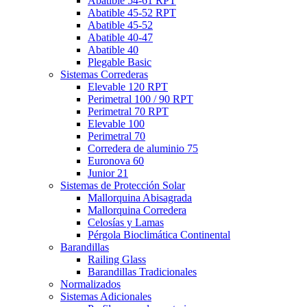
Abatible 54-61 RPT
Abatible 45-52 RPT
Abatible 45-52
Abatible 40-47
Abatible 40
Plegable Basic
Sistemas Correderas
Elevable 120 RPT
Perimetral 100 / 90 RPT
Perimetral 70 RPT
Elevable 100
Perimetral 70
Corredera de aluminio 75
Euronova 60
Junior 21
Sistemas de Protección Solar
Mallorquina Abisagrada
Mallorquina Corredera
Celosías y Lamas
Pérgola Bioclimática Continental
Barandillas
Railing Glass
Barandillas Tradicionales
Normalizados
Sistemas Adicionales