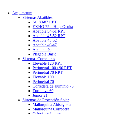
Arquitectura
Sistemas Abatibles
SC 80-87 RPT
EXHO 75 – Hoja Oculta
Abatible 54-61 RPT
Abatible 45-52 RPT
Abatible 45-52
Abatible 40-47
Abatible 40
Plegable Basic
Sistemas Correderas
Elevable 120 RPT
Perimetral 100 / 90 RPT
Perimetral 70 RPT
Elevable 100
Perimetral 70
Corredera de aluminio 75
Euronova 60
Junior 21
Sistemas de Protección Solar
Mallorquina Abisagrada
Mallorquina Corredera
Celosías y Lamas