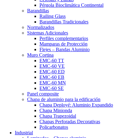
Pérgola Bioclimática Continental
Barandillas
Railing Glass
Barandillas Tradicionales
Normalizados
Sistemas Adicionales
Perfiles complementarios
Mamparas de Protección
Flejes – Bandas Aluminio
Muro Cortina
EMC-60 TT
EMC-60 VE
EMC-60 ED
EMC-60 EB
EMC-60 MN
EMC-60 SE
Panel composite
Chapa de aluminio para la edificación
Chapa Deployé: Aluminio Expandido
Chapa Minionda
Chapa Trapezoidal
Chapas Perforadas Decorativas
Policarbonatos
Industrial