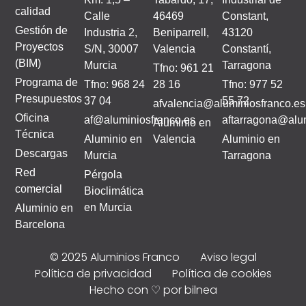
calidad
Calle
46469
Constant,
Gestión de
Industria 2,
Beniparrell,
43120
Proyectos
S/N, 30007
Valencia
Constantí,
(BIM)
Murcia
Tarragona
Tfno: 961 21
Programa de
Tfno: 968 24
28 16
Tfno: 977 52
Presupuestos
37 04
55 72
afvalencia@aluminiosfranco.es
Oficina
af@aluminiosfranco.es
aftarragona@alum
Aluminio en
Técnica
Aluminio en
Valencia
Aluminio en
Descargas
Murcia
Tarragona
Red
Pérgola
comercial
Bioclimática
en Murcia
Aluminio en
Barcelona
© 2025 Aluminios Franco
Aviso legal
Política de privacidad
Política de cookies
Hecho con ♡ por bilnea