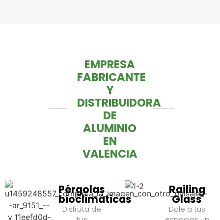
EMPRESA
FABRICANTE
Y
DISTRIBUIDORA
DE
ALUMINIO
EN
VALENCIA
Pérgolas
Railing
bioclimáticas
Glass
Disfruta de
Dale a tus
tus
espacios un