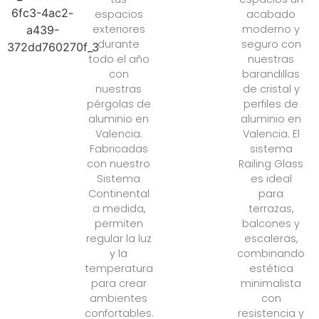
espacios
acabado
exteriores
moderno y
durante
seguro con
todo el año
nuestras
con
barandillas
nuestras
de cristal y
pérgolas de
perfiles de
aluminio en
aluminio en
Valencia.
Valencia. El
Fabricadas
sistema
con nuestro
Railing Glass
Sistema
es ideal
Continental
para
a medida,
terrazas,
permiten
balcones y
regular la luz
escaleras,
y la
combinando
temperatura
estética
para crear
minimalista
ambientes
con
confortables.
resistencia y