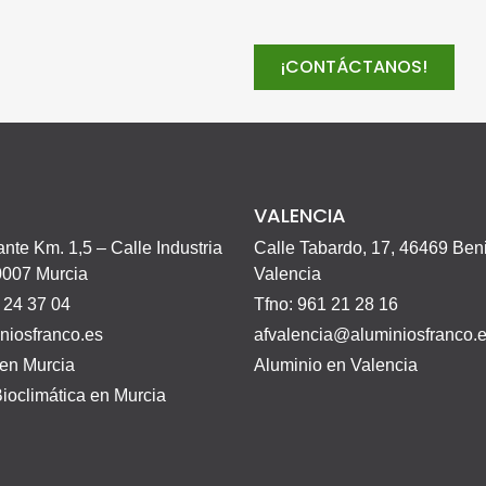
¡CONTÁCTANOS!
A
VALENCIA
ante Km. 1,5 – Calle Industria
Calle Tabardo, 17, 46469 Beni
0007 Murcia
Valencia
 24 37 04
Tfno: 961 21 28 16
niosfranco.es
afvalencia@aluminiosfranco.
 en Murcia
Aluminio en Valencia
ioclimática en Murcia