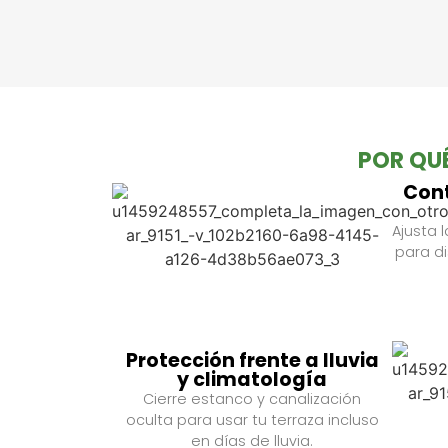
POR QUÉ
Cont
Ajusta 
para di
Protección frente a lluvia
y climatología
Cierre estanco y canalización
oculta para usar tu terraza incluso
en días de lluvia.