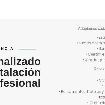
Adaptamos cada 
• Es
• Lamas orient
• Il
ENCIA
• Cerramie
nalizado
• Amplia ga
stalación
Realiz
fesional
• Vi
• 
• Restaurantes, hoteles 
Hot
• Comuni