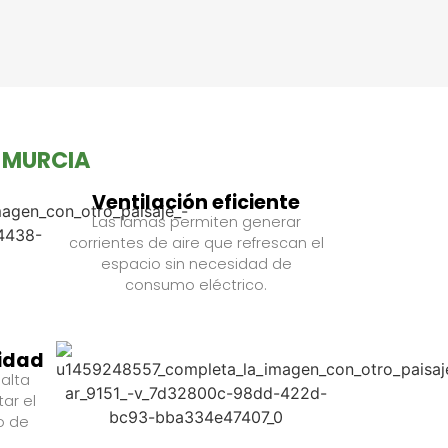
N MURCIA
Ventilación eficiente
Las lamas permiten generar
corrientes de aire que refrescan el
espacio sin necesidad de
consumo eléctrico.
lidad
alta
ar el
do de