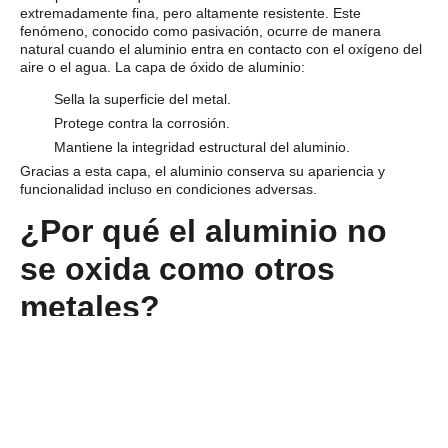
extremadamente fina, pero altamente resistente. Este
fenómeno, conocido como
pasivación
, ocurre de manera
natural cuando el aluminio entra en contacto con el oxígeno del
aire o el agua. La capa de
óxido de aluminio
:
Sella la superficie del metal.
Protege contra la corrosión.
Mantiene la integridad estructural del aluminio.
Gracias a esta capa, el aluminio conserva su apariencia y
funcionalidad incluso en condiciones adversas.
¿Por qué el aluminio no
se oxida como otros
metales?
A diferencia del aluminio, otros metales, como el hierro, sufren
una
oxidación destructiva
que debilita su estructura con el
tiempo. Este deterioro ocurre porque el hierro forma óxido
férrico, un compuesto que no actúa como barrera protectora y
permite que la corrosión siga avanzando.